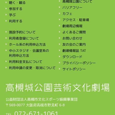
高槻城公園について
聴く・観る
バリアフリー
参加する
カフェ
学ぶ
アクセス・駐車場
利用する
劇場周辺情報
施設予約について
よくあるご質問
利用者登録について
お問い合わせ
ホール系の利用申込方法
友の会のご案内
中小スタジオ・会議室系の
劇場情報誌 TAT
利用申込方法
ダウンロード
利用料金支払について
プライバシーポリシー
利用申請の変更・取消について
サイトポリシー
公益財団法人高槻市文化スポーツ振興事業団
〒569‑0077 大阪府高槻市野見町 6-8
072‑671‑1061
TEL