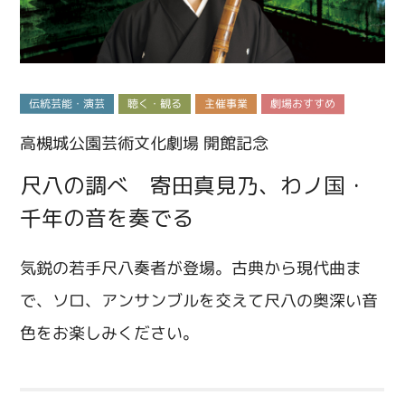
伝統芸能・演芸
聴く・観る
主催事業
劇場おすすめ
高槻城公園芸術文化劇場 開館記念
尺八の調べ 寄田真見乃、わノ国・
千年の音を奏でる
気鋭の若手尺八奏者が登場。古典から現代曲ま
で、ソロ、アンサンブルを交えて尺八の奥深い音
色をお楽しみください。