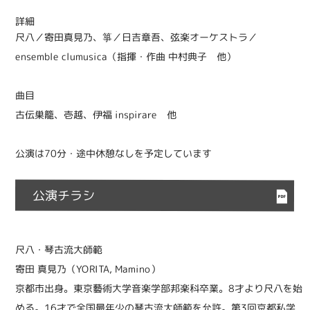
詳細
尺八／寄田真見乃、箏／日吉章吾、弦楽オーケストラ／
ensemble clumusica（指揮・作曲 中村典子 他）
曲目
古伝巣籠、壱越、伊福 inspirare 他
公演は70分・途中休憩なしを予定しています
公演チラシ
尺八・琴古流大師範
寄田 真見乃（YORITA, Mamino）
京都市出身。東京藝術大学音楽学部邦楽科卒業。8才より尺八を始
める。16才で全国最年少の琴古流大師範を允許。第3回京都私学