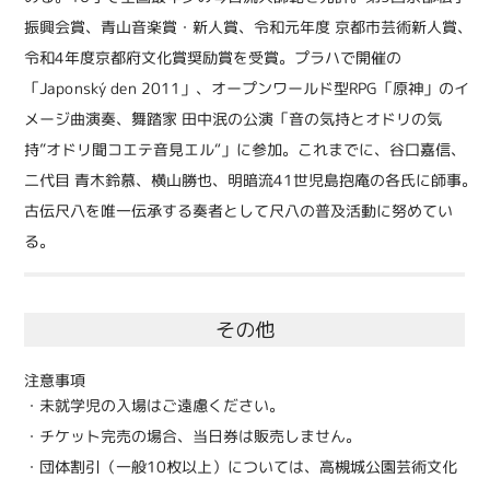
振興会賞、青山音楽賞・新人賞、令和元年度 京都市芸術新人賞、
令和4年度京都府文化賞奨励賞を受賞。プラハで開催の
「Japonský den 2011」、オープンワールド型RPG「原神」のイ
メージ曲演奏、舞踏家 田中泯の公演「音の気持とオドリの気
持”オドリ聞コエテ音見エル“」に参加。これまでに、谷口嘉信、
二代目 青木鈴慕、横山勝也、明暗流41世児島抱庵の各氏に師事。
古伝尺八を唯一伝承する奏者として尺八の普及活動に努めてい
る。
その他
注意事項
・未就学児の入場はご遠慮ください。
・チケット完売の場合、当日券は販売しません。
・団体割引（一般10枚以上）については、高槻城公園芸術文化